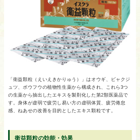
「衛益顆粒（えいえきかりゅう）」はオウギ、ビャクジ
ュツ、ボウフウの植物性生薬から構成され、これら3つ
の生薬から抽出したエキスを製剤化した第2類医薬品で
す。身体が虚弱で疲労し易い方の虚弱体質、疲労倦怠
感、ねあせの改善を目的としたエキス顆粒です。
衛益顆粒の効能・効果