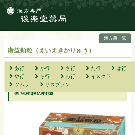
漢方薬一覧
衛益顆粒（えいえきかりゅう）
あ行
か行
さ行
た行
は行
や行
ら行
わ行
イスクラ
ツムラ
リスブラン
衛益顆粒の特徴