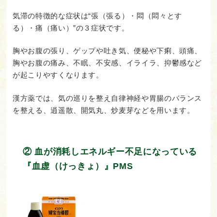
気滞の特徴的な症状は“張（張る）・悶（悶々とす
る）・痛（痛い）”の３症状です。
胸やお腹の張り、ゲップや吐き気、便秘や下痢、頭痛、
胸やお腹の痛み、不眠、不安感、イライラ、抑鬱感など
が起こりやすくなります。
漢方薬では、気の巡りを整え自律神経や胃腸のバランス
を整える、逍遥散、開気丸、炒麦芽などを用います。
② 血が消耗しエネルギー不足になっている
『血虚（けっきょ）』PMS