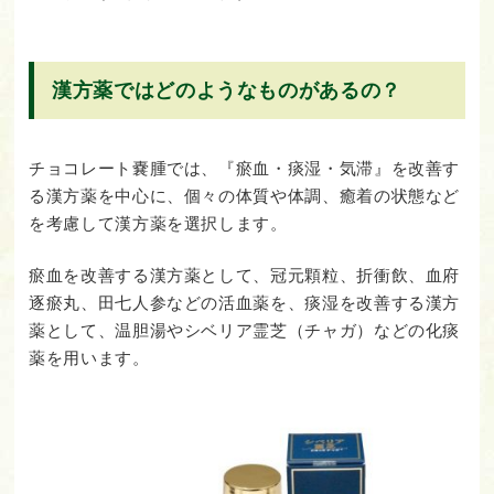
漢方薬ではどのようなものがあるの？
チョコレート嚢腫では、『瘀血・痰湿・気滞』を改善す
る漢方薬を中心に、個々の体質や体調、癒着の状態など
を考慮して漢方薬を選択します。
瘀血を改善する漢方薬として、冠元顆粒、折衝飲、血府
逐瘀丸、田七人参などの活血薬を、痰湿を改善する漢方
薬として、温胆湯やシベリア霊芝（チャガ）などの化痰
薬を用います。